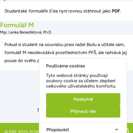
Studentské
formuláře S
lze nyní rovnou stáhnout jako
PDF
.
Formulář M
Mgr. Lenka Benediktová, Ph.D.
Pokud si student na souvislou praxi našel školu a učitele sám,
formulář M neodevzdává prostřednictvím PFŠ, ale nahrává jej
pouze do svého
portfolia
.
Používáme cookies
Tyto webové stránky používají
soubory cookie za účelem zlepšení
celkového uživatelského komfortu.
Nezbytné
FPE
ZČU
CŽV
Naše noviny pro učitele
Přijmout vše
Přizpůsobit
© FPE 2021-2026